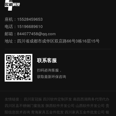
座机：15528459653
电话：15196689610
邮箱：844077458@qq.com
地址：四川省成都市成华区双店路66号3栋16层15号
联系客服
扫码咨询客服，
获取最新环保咨询
友情链接：
四川富冠振
四川软件定制开发
南昌西湖商务代理代办
四川区县不锈钢门窗批发
陕西软件开发公司
山西软件开发公司
贵
阳信息技术咨询
青海家具五金件批发
四川家具五金件批发公司
银